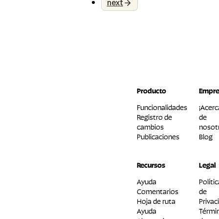
next
de sí
cuenta
misma
en el
mundo
profesional.
No los
admiro
desde
Producto
Empre
la
Funcionalidades
¡Acerc
lejanía,
Registro de
de
yo me
cambios
nosot
considero
Publicaciones
Blog
una
persona
Recursos
Legal
bastante
segura
Ayuda
Políti
de mi
Comentarios
de
Hoja de ruta
Privac
misma
Ayuda
Térmi
en