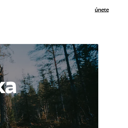
únete
ka