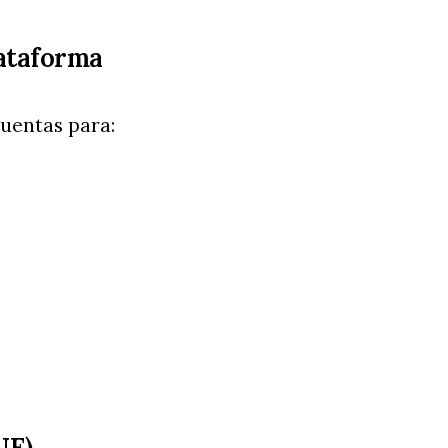
lataforma
cuentas para:
UE)