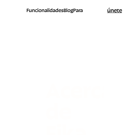
únete
Funcionalidades
Blog
Para
Acerca
de
Fika