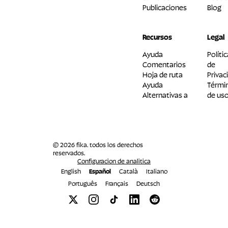
Publicaciones
Blog
Recursos
Legal
Ayuda
Políti
Comentarios
de
Hoja de ruta
Privac
Ayuda
Térmi
Alternativas a
de us
© 2026 fika. todos los derechos
reservados.
Configuracion de analitica
English
Español
Català
Italiano
Português
Français
Deutsch