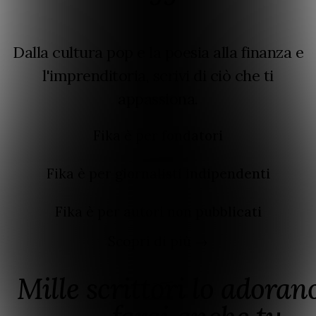
Dalla cultura pop e la poesia alla finanza e
l'imprenditoria, scrivi di ciò che ti
appassiona.
Fika è per
fondatori
Fika è per
giornalisti indipendenti
Fika è per
autori non pubblicati
Scopri di più →
Mille scrittori lo adorano