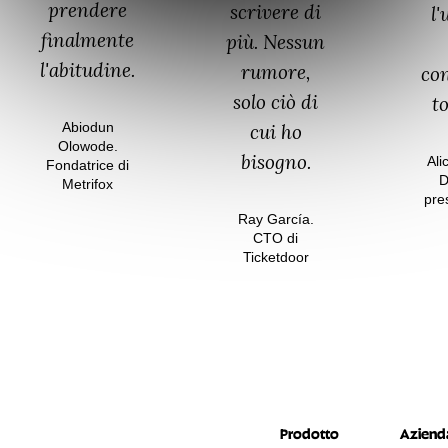
prendere
scrivere di
l'
finalmente
più. Nessun
l'abitudine.
rumore,
co
solo ciò di
t
Abiodun
cui ho
Olowode.
bisogno.
Ali
Fondatrice di
D
Metrifox
pre
Ray García.
CTO di
Ticketdoor
Prodotto
Aziend