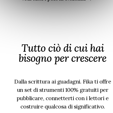
di
sopravvento
una
avere
sul
rivelazione
mondo
qualche
tutto
settimana
sotto
fa.
controllo
Tutto ciò di cui hai
bisogno per crescere
Dalla scrittura ai guadagni. Fika ti offre
un set di strumenti 100% gratuiti per
pubblicare, connetterti con i lettori e
costruire qualcosa di significativo.