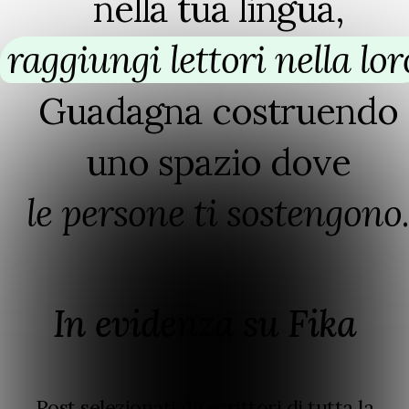
nella tua lingua,
raggiungi lettori nella lor
Guadagna costruendo
uno spazio dove
le persone ti sostengono
⁠.
In evidenza su Fika
Post selezionati da scrittori di tutta la