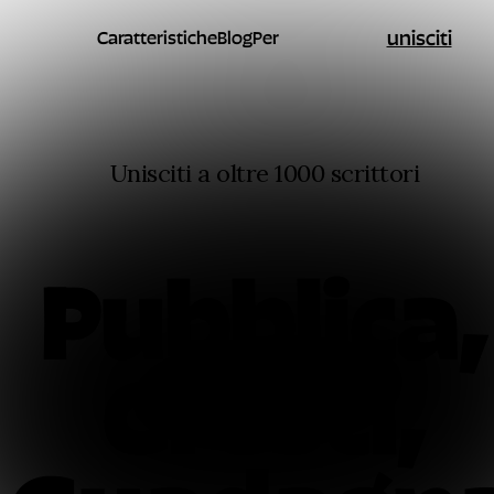
unisciti
Caratteristiche
Blog
Per
Unisciti a oltre 1000 scrittori
Pubblica,
Cresci,