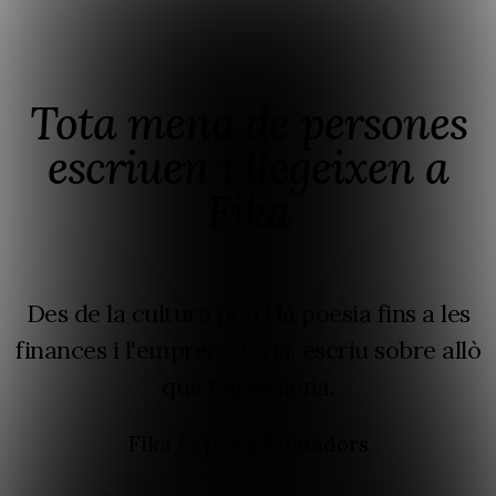
Tota mena de persones
escriuen i llegeixen a
Fika
Des de la cultura pop i la poesia fins a les
finances i l'emprenedoria, escriu sobre allò
que t'apassiona.
Fika és per a
fundadors