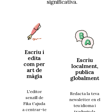
significativa.
Escriu i
edita
Escriu
com per
localment,
art de
publica
màgia
globalment
L'editor
Redacta la teva
senzill de
newsletter en el
Fika t'ajuda
teu idioma i
a centrar-te
tradueix-la