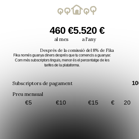
460 €
5.520 €
al mes
a l'any
Després de la comissió del 8% de Fika
Fika només guanya diners després que tu comencis a guanyar.
Com més subscriptors tinguis, menor és el percentatge de les
tarifes de la plataforma.
10
Subscriptors de pagament
Preu mensual
€
5
€
10
€
15
€