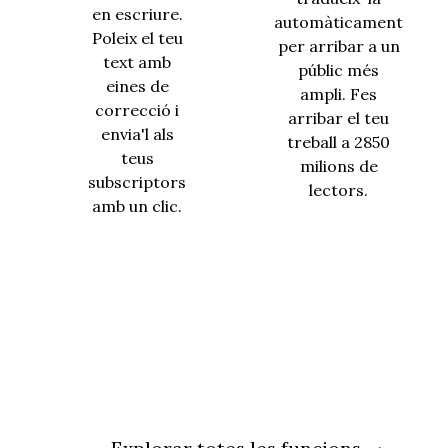
en escriure.
automàticament
Poleix el teu
per arribar a un
text amb
públic més
eines de
ampli. Fes
correcció i
arribar el teu
envia'l als
treball a 2850
teus
milions de
subscriptors
lectors.
amb un clic.