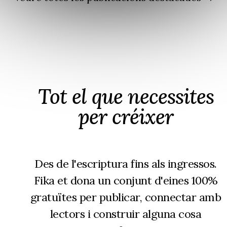
de
codificació
assistida
per
LLMs
Tot el que necessites
per créixer
Des de l'escriptura fins als ingressos.
Fika et dona un conjunt d'eines 100%
gratuïtes per publicar, connectar amb
lectors i construir alguna cosa