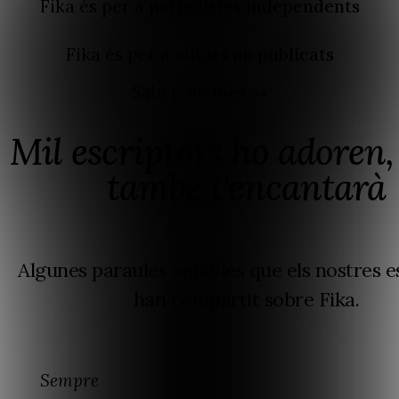
Fika és per a
periodistes independents
Fika és per a
autors no publicats
Saber-ne més →
Mil escriptors ho adoren, 
també t'encantarà
Algunes paraules amables que els nostres e
han compartit sobre Fika.
Sempre