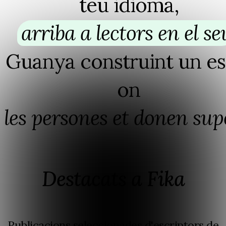
teu idioma,
arriba a lectors en el se
Guanya construint un es
on
les persones et donen sup
Destacats a Fika
Publicacions seleccionades d'escriptors de