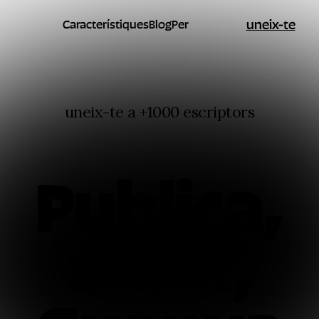
uneix-te
Característiques
Blog
Per
uneix-te a +1000 escriptors
Publica,
Creix,