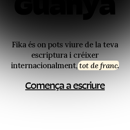
Guanya
Fika és on pots viure de la teva
escriptura i créixer
internacionalment,
tot de franc
⁠.
Comença a escriure