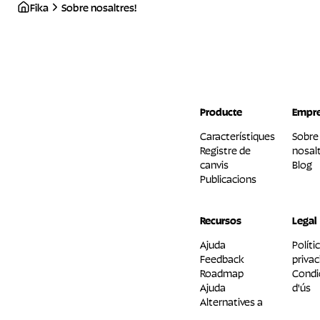
Fika
Sobre nosaltres!
Producte
Empr
Característiques
Sobre
Registre de
nosalt
canvis
Blog
Publicacions
Recursos
Legal
Ajuda
Políti
Feedback
privac
Roadmap
Condi
Ajuda
d'ús
Alternatives a