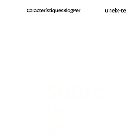
uneix-te
Característiques
Blog
Per
Sobre
la
Fika