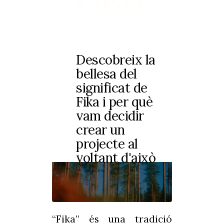
Descobreix la
bellesa del
significat de
Fika i per què
vam decidir
crear un
projecte al
voltant d'això
“Fika” és una tradició