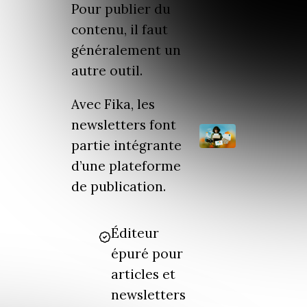
Pour publier du
contenu, il faut
généralement un
autre outil.
Avec Fika, les
newsletters font
partie intégrante
d’une plateforme
de publication.
Éditeur
épuré pour
articles et
newsletters