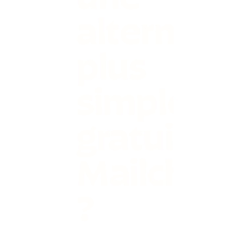
alternati
plus
simple e
gratuite 
Mailchi
?