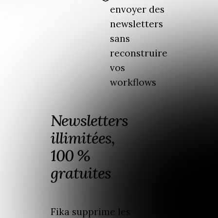
envoyer des
newsletters
sans
reconstruire
vos
workflows
Newsletters
illimitées,
100 %
gratuites
Fika supprime les