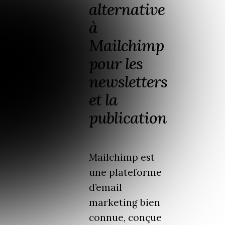
alternative
à
Mailchimp
pour les
newsletters
et la
publication
Mailchimp est
une plateforme
d’email
marketing bien
connue, conçue