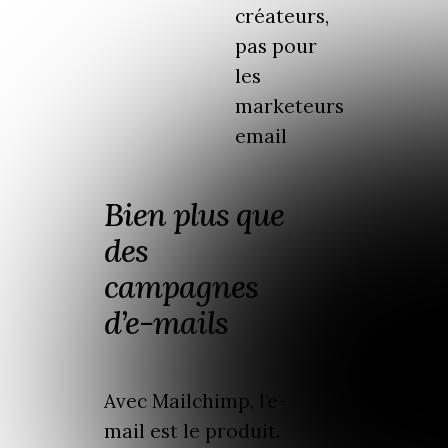
créateurs,
pas pour
les
marketeurs
email
Bien plus que
des
campagnes
d’e-mails
Avec Mailchimp, l’e-
mail est le produit.