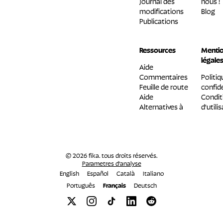
Journal des
nous !
modifications
Blog
Publications
Ressources
Menti
légale
Aide
Commentaires
Politiq
Feuille de route
confide
Aide
Condit
Alternatives à
d'utili
© 2026 fika. tous droits réservés.
Parametres d'analyse
English
Español
Català
Italiano
Português
Français
Deutsch