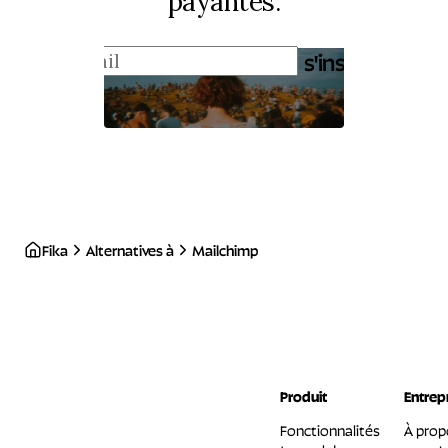
payantes.
s'inscrire
Fika
Alternatives à
Mailchimp
Produit
Entrep
Fonctionnalités
À prop