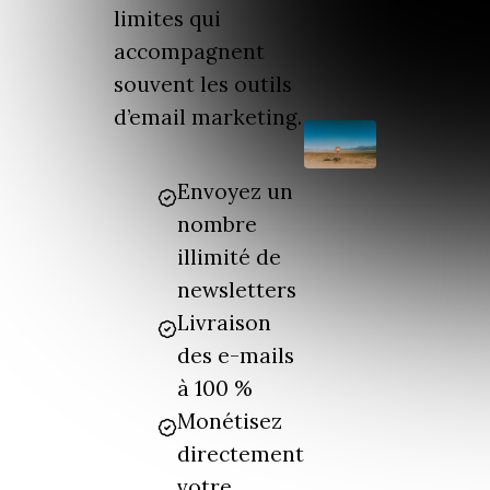
limites qui
accompagnent
souvent les outils
d’email marketing.
Envoyez un
nombre
illimité de
newsletters
Livraison
des e-mails
à 100 %
Monétisez
directement
votre