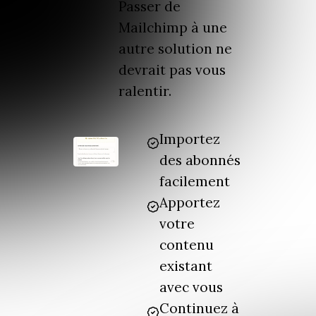
Passer de
Mailchimp à une
autre solution ne
devrait pas vous
ralentir.
Importez
des abonnés
facilement
Apportez
votre
contenu
existant
avec vous
Continuez à