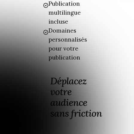
Publication
multilingue
incluse
Domaines
personnalisés
pour votre
publication
Déplacez
votre
audience
sans friction