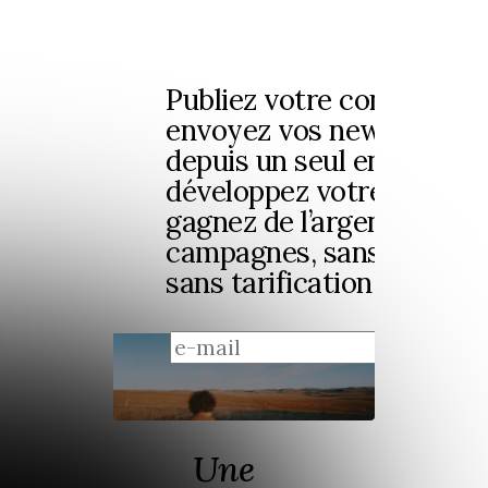
Publiez votre contenu et
envoyez vos newsletters
depuis un seul endroit,
développez votre audienc
gagnez de l’argent, sans
campagnes, sans limites 
sans tarification complex
s'ins
Une