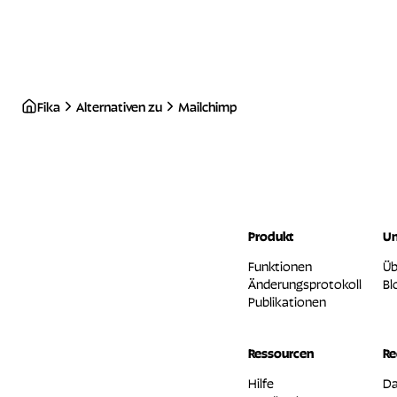
Fika
Alternativen zu
Mailchimp
Produkt
U
Funktionen
Üb
Änderungsprotokoll
Bl
Publikationen
Ressourcen
Re
Hilfe
Da