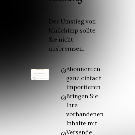
Der Umstieg von
Mailchimp sollte
Sie nicht
ausbremsen.
Abonnenten
ganz einfach
importieren
Bringen Sie
Ihre
vorhandenen
Inhalte mit
Versende