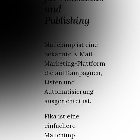
und
Publishing
Mailchimp ist eine
bekannte E-Mail-
Marketing-Plattform,
die auf Kampagnen,
Listen und
Automatisierung
ausgerichtet ist.
Fika ist eine
einfachere
Mailchimp-