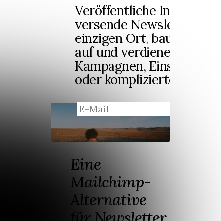
Veröffentliche Inhalte un
versende Newsletter von
einzigen Ort, baue dir ei
auf und verdiene Geld – 
Kampagnen, Einschränku
oder komplizierte Preisst
regi
Eine
Mailchimp-
Alternative
für Newsletter