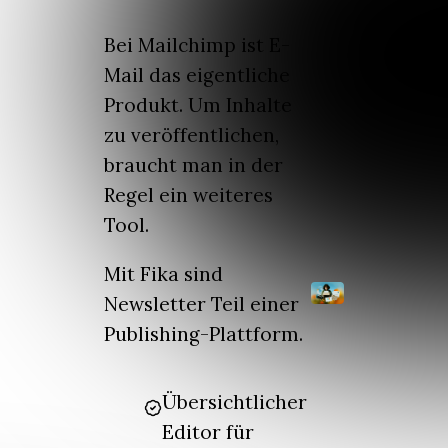
Bei Mailchimp ist E-
Mail das eigentliche
Produkt. Um Inhalte
zu veröffentlichen,
braucht man in der
Regel ein weiteres
Tool.
Mit Fika sind
Newsletter Teil einer
Publishing-Plattform.
Übersichtlicher
Editor für