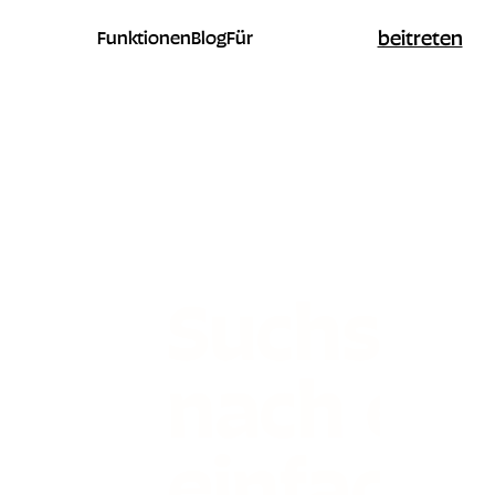
beitreten
Funktionen
Blog
Für
Suchst d
nach ein
einfache