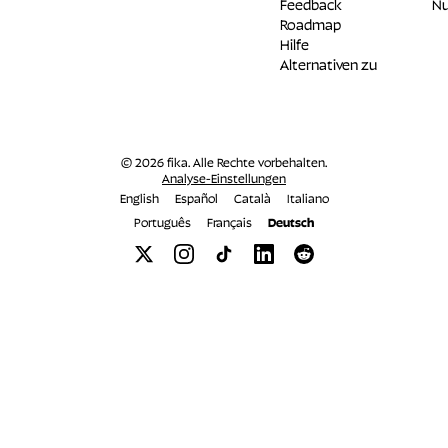
Feedback
Nu
Roadmap
Hilfe
Alternativen zu
© 2026 fika. Alle Rechte vorbehalten.
Analyse-Einstellungen
English
Español
Català
Italiano
Português
Français
Deutsch