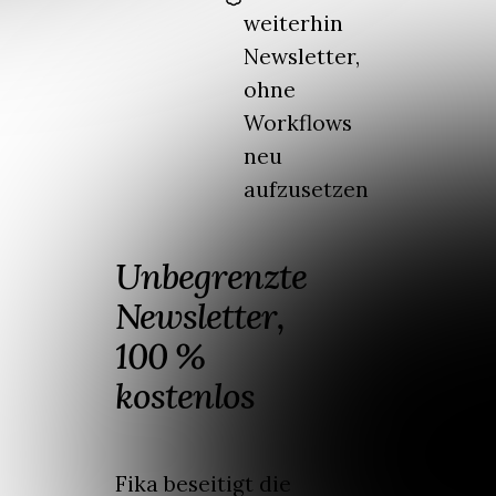
weiterhin
Newsletter,
ohne
Workflows
neu
aufzusetzen
Unbegrenzte
Newsletter,
100 %
kostenlos
Fika beseitigt die