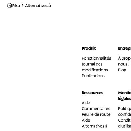
Fika
Alternatives à
Produit
Entrep
Fonctionnalités
À prop
Journal des
nous !
modifications
Blog
Publications
Ressources
Menti
légale
Aide
Commentaires
Politiq
Feuille de route
confide
Aide
Condit
Alternatives à
d'utili