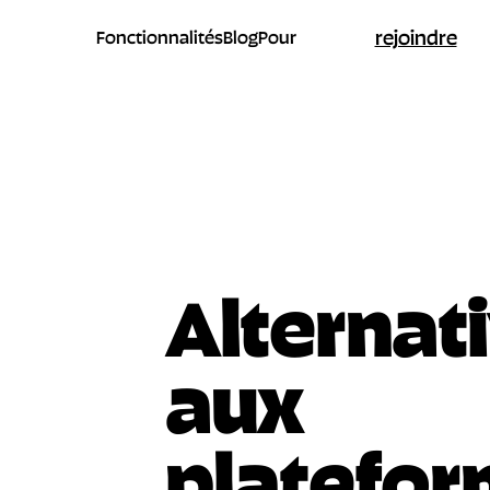
rejoindre
Fonctionnalités
Blog
Pour
Alternat
aux
platefo