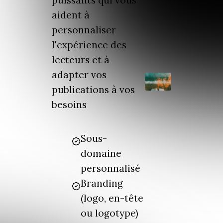
puissants qui vous
aident à
personnaliser
l'expérience des
lecteurs et à
adapter vos
publications à vos
besoins
Sous-
domaine
personnalisé
Branding
(logo, en-tête
ou logotype)