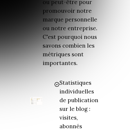
ou peut-être pour
promouvoir notre
marque personnelle
ou notre entreprise.
C'est pourquoi nous
savons combien les
métriques sont
importantes.
Statistiques
individuelles
de publication
sur le blog :
visites,
abonnés