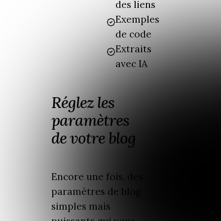
des liens
Exemples
de code
Extraits
avec IA
Réglez les
paramètres
de votre blog
Encore une fois, des
paramètres de blog
simples mais