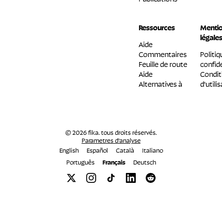
Ressources
Menti
légale
Aide
Commentaires
Politiq
Feuille de route
confide
Aide
Condit
Alternatives à
d'utili
© 2026 fika. tous droits réservés.
Parametres d'analyse
English
Español
Català
Italiano
Português
Français
Deutsch