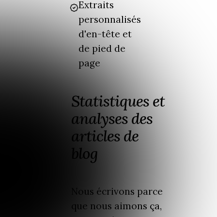
Extraits
personnalisés
d'en-tête et
de pied de
page
Statistiques et
analyses des
articles de
blog
Nous écrivons parce
que nous aimons ça,