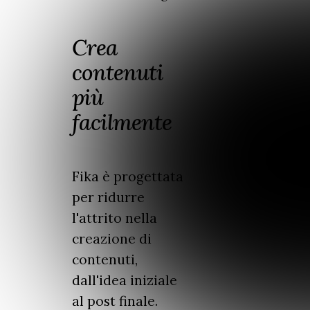
Crea
contenuti
più
facilmente
Fika è progettata
per ridurre
l'attrito nella
creazione di
contenuti,
dall'idea iniziale
al post finale.