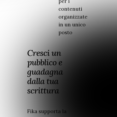
per i
contenuti
organizzate
in un unico
posto
Cresci un
pubblico e
guadagna
dalla tua
scrittura
Fika supporta la