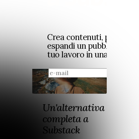
Crea contenuti, pubblica 
espandi un pubblico e gu
tuo lavoro in una piattaf
regis
Un'alternativa
completa a
Substack