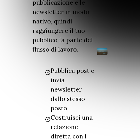
pubblicazione e le
newsletter in modo
nativo, quindi
raggiungere il tuo
pubblico fa parte del
flusso di lavoro.
Pubblica post e
invia
newsletter
dallo stesso
posto
Costruisci una
relazione
diretta con i