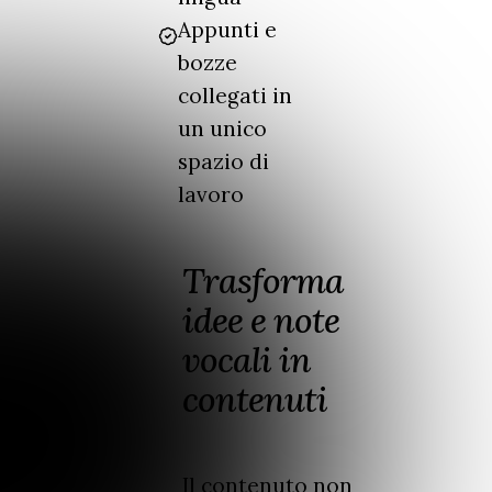
Appunti e
bozze
collegati in
un unico
spazio di
lavoro
Trasforma
idee e note
vocali in
contenuti
Il contenuto non