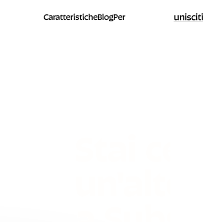
unisciti
Caratteristiche
Blog
Per
Stai cer
un'altern
a Substa