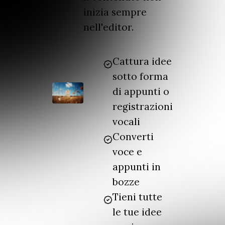
inizia sempre
nell'editor.
Cattura idee
sotto forma
di appunti o
registrazioni
vocali
Converti
voce e
appunti in
bozze
Tieni tutte
le tue idee