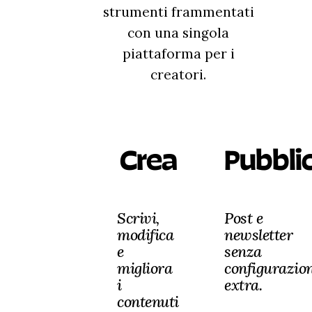
strumenti frammentati
con una singola
piattaforma per i
creatori.
Crea
Pubbli
Scrivi,
Post e
modifica
newsletter
e
senza
migliora
configurazio
i
extra.
contenuti