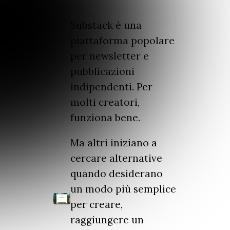
Substack è una
piattaforma popolare
per newsletter e
pubblicazioni
indipendenti. Per
molti creatori,
funziona bene.
Ma altri iniziano a
cercare alternative
quando desiderano
un modo più semplice
per creare,
raggiungere un