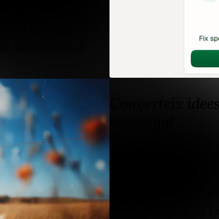
 en la teva llengua
en un únic espai de
Converteix idees
contingut
El contingut no sempre 
Captura idees co
Converteix veu i 