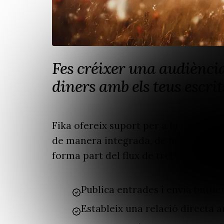
Fes créixer una audiènci
diners amb els teus escrit
Fika ofereix suport per a la publicaci
de manera integrada, de manera que a
forma part del flux de treball.
Publica entrades i envia butlle
Estableix una relació directa a