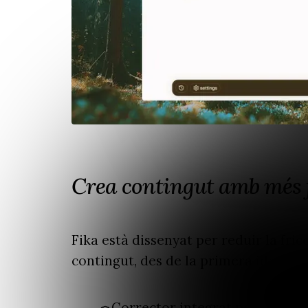
Crea contingut amb més f
Fika està dissenyat per reduir la fric
contingut, des de la primera idea fins 
Corrector integrat per millorar