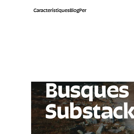
Característiques
Blog
Per
Busques 
Substac