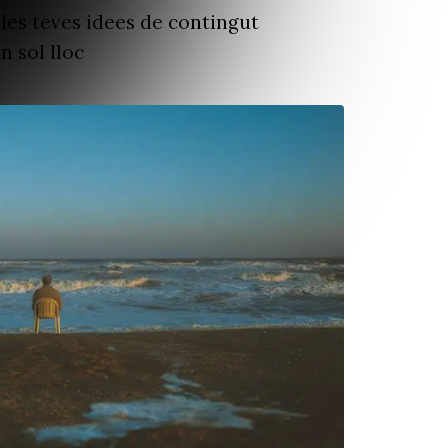
les teves idees de contingut
n sol lloc