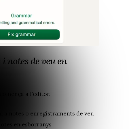
 i notes de veu en
comença a l'editor.
m a notes o enregistraments de veu
notes en esborranys