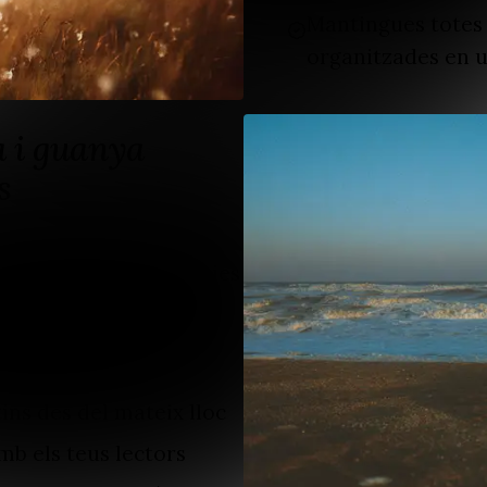
Mantingues totes 
organitzades en u
a i guanya
s
ó i butlletins de notícies
rribar al teu públic
tins des del mateix lloc
mb els teus lectors