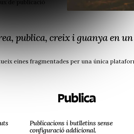
lux de publicació
ea, publica, creix i guanya en un 
tueix eines fragmentades per una única platafor
Publica
uts
Publicacions i butlletins sense
configuració addicional.