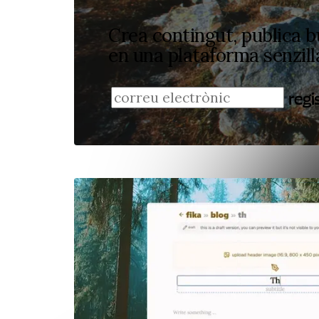
Crea contingut, publica bu
en una plataforma senzill
regis