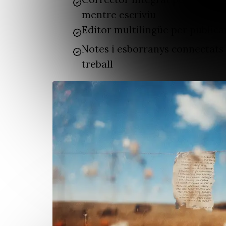
mentre escriviu
Editor multilingüe per publicar
Notes i esborranys connectats 
treball