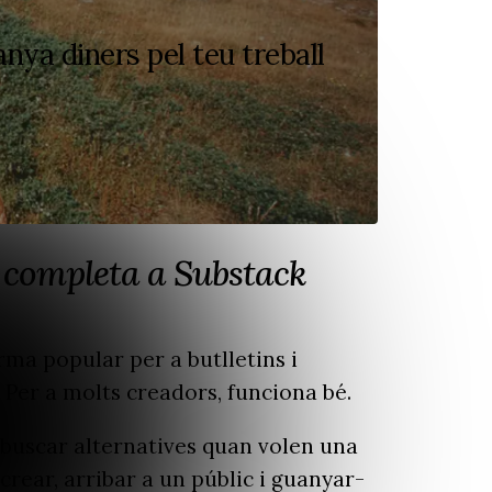
anya diners pel teu treball
 completa a Substack
rma popular per a butlletins i
 Per a molts creadors, funciona bé.
buscar alternatives quan volen una
rear, arribar a un públic i guanyar-