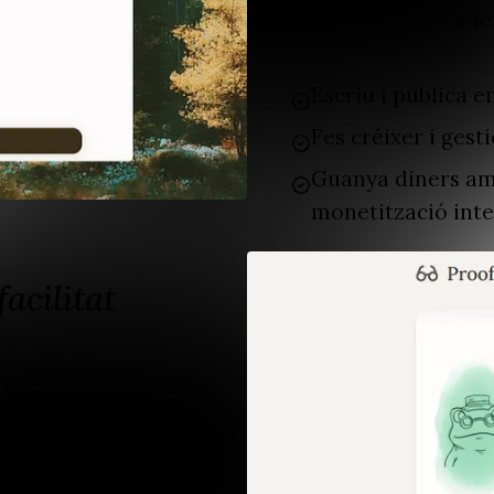
se la vida amb la seva fe
Escriu i publica e
Fes créixer i gest
Guanya diners amb
monetització int
acilitat
ció en la creació de
a la publicació final.
 la claredat i qualitat