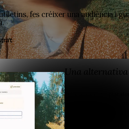
tlletins, fes créixer una audiència i gu
a.
tra't
Una alternativa
Substack és una platafo
publicació independent.
Però altres comencen a 
manera més senzilla de c