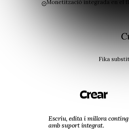
Monetització integrada en el f
Cr
Fika substi
Crear
Escriu, edita i millora conting
amb suport integrat.