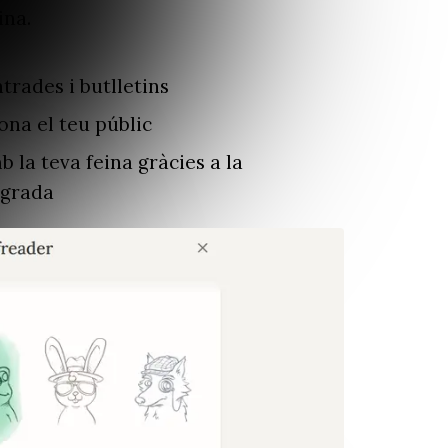
ina.
ntrades i butlletins
iona el teu públic
 la teva feina gràcies a la
egrada