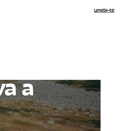
uneix-te
va a