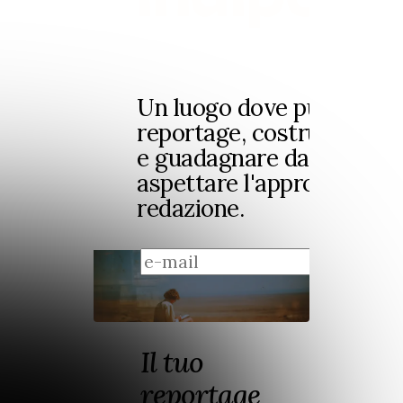
Un luogo dove pubblicare 
reportage, costruire il tu
e guadagnare dal tuo lavo
aspettare l'approvazione 
redazione.
regis
Il tuo
reportage