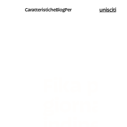
unisciti
Caratteristiche
Blog
Per
Fika per
giornalis
indipend