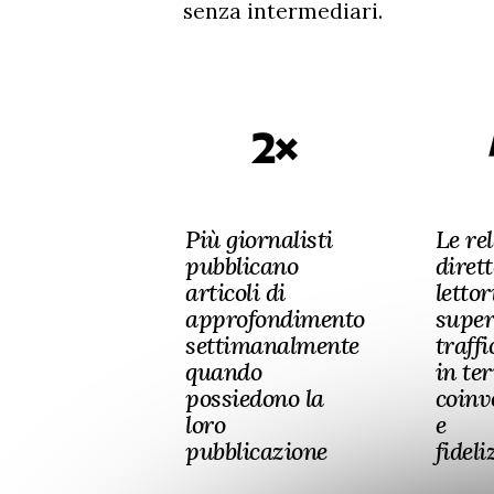
senza intermediari.
2×
Più giornalisti
Le re
pubblicano
dirett
articoli di
lettor
approfondimento
super
settimanalmente
traffi
quando
in te
possiedono la
coinv
loro
e
pubblicazione
fidel