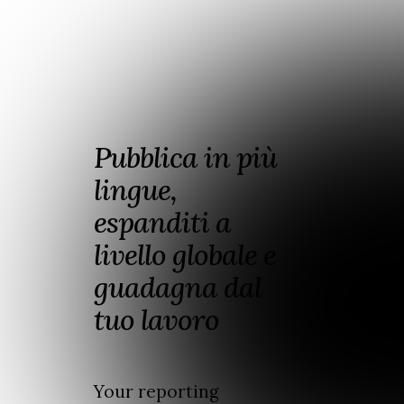
Pubblica in più
lingue,
espanditi a
livello globale e
guadagna dal
tuo lavoro
Your reporting