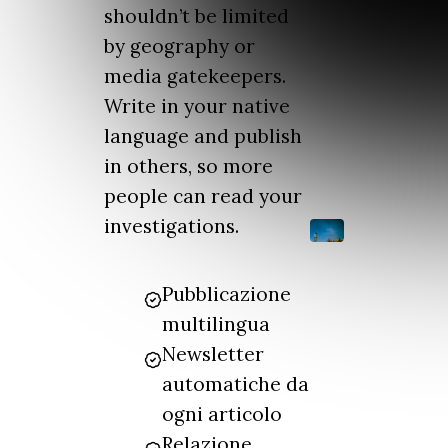
shouldn’t be limited
by geography or
media gatekeepers.
Write in your native
language and publish
in others, so more
people can read your
investigations.
Pubblicazione
multilingua
Newsletter
automatiche da
ogni articolo
Relazione