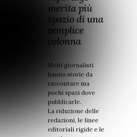
merita più
spazio di una
semplice
colonna
Molti giornalisti
hanno storie da
raccontare ma
pochi spazi dove
pubblicarle.
La riduzione delle
redazioni, le linee
editoriali rigide e le