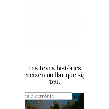
Inicia la teva
publicació
independent
amb Fika
Les teves històries
mereixen un llar que sigui
teu.
registra't