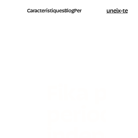
uneix-te
Característiques
Blog
Per
Fika per 
periodis
indepen