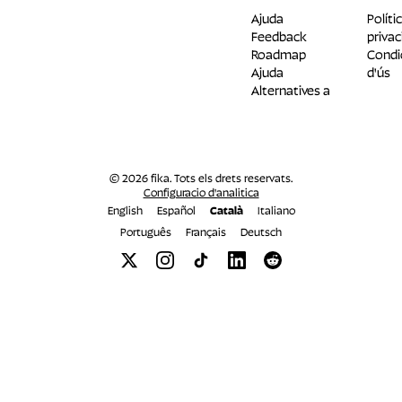
Ajuda
Políti
Feedback
privac
Roadmap
Condi
Ajuda
d'ús
Alternatives a
© 2026 fika. Tots els drets reservats.
Configuracio d'analitica
English
Español
Català
Italiano
Português
Français
Deutsch