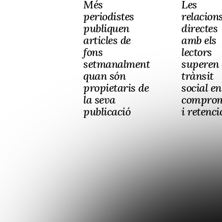
Més
Les
periodistes
relacion
publiquen
directes
articles de
amb els
fons
lectors
setmanalment
superen 
quan són
trànsit
propietaris de
social en
la seva
compro
publicació
i retenci