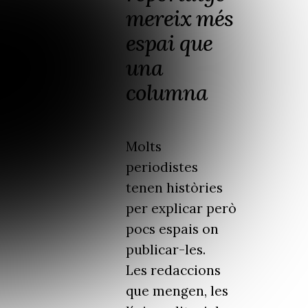
mereix més
espai que
una
columna
Molts
periodistes
tenen històries
per explicar però
pocs espais on
publicar-les.
Les redaccions
que mengen, les