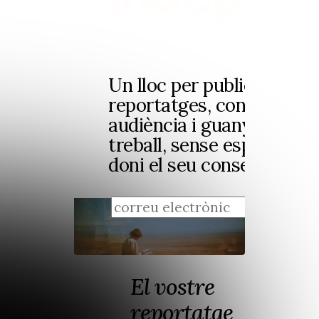
Un lloc per publicar els t
reportatges, construir la
audiència i guanyar diner
treball, sense esperar qu
doni el seu consentiment
regis
El vostre
reportatge