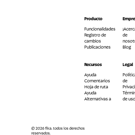
Producto
Empre
Funcionalidades
¡Acerc
Registro de
de
cambios
nosot
Publicaciones
Blog
Recursos
Legal
Ayuda
Políti
Comentarios
de
Hoja de ruta
Privac
Ayuda
Térmi
Alternativas a
de us
© 2026 fika. todos los derechos
reservados.