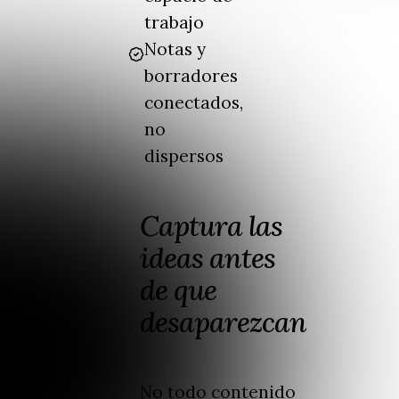
trabajo
Notas y
borradores
conectados,
no
dispersos
Captura las
ideas antes
de que
desaparezcan
No todo contenido