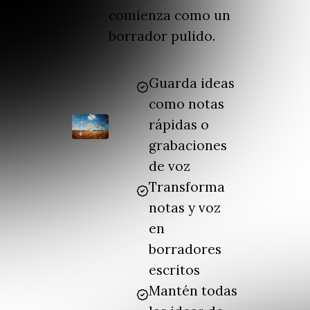
comienza como un
borrador pulido.
Guarda ideas
como notas
rápidas o
grabaciones
de voz
Transforma
notas y voz
en
borradores
escritos
Mantén todas