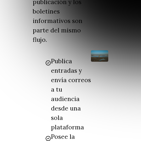
publicación y los
boletines
informativos son
parte del mismo
flujo.
Publica
entradas y
envía correos
a tu
audiencia
desde una
sola
plataforma
Posee la