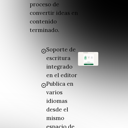
proceso de
convertir ideas en
contenido
terminado.
Soporte de
escritura
integrado
en el editor
Publica en
varios
idiomas
desde el
mismo
espacio de