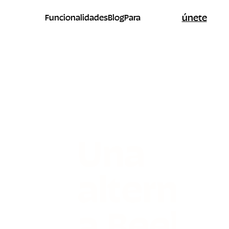
únete
Funcionalidades
Blog
Para
Una
alternati
a Beehii