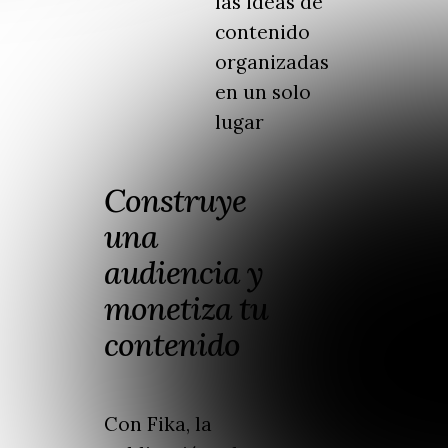
las ideas de
contenido
organizadas
en un solo
lugar
Construye
una
audiencia y
monetiza tu
contenido
Con Fika, la