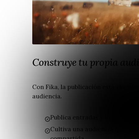
Construye tu propia aud
Con Fika, la publicación está vincula
audiencia.
Publica entradas y llega direc
Cultiva una audiencia fuera d
compartida