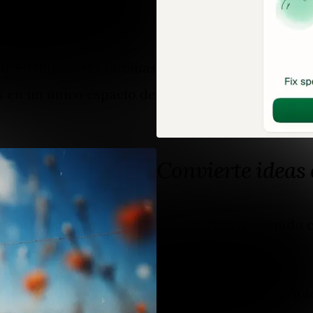
o para mejorar la
ar en diferentes idiomas
 en un único espacio de
Convierte ideas 
La escritura a menudo 
artículo terminado.
Captura pensamie