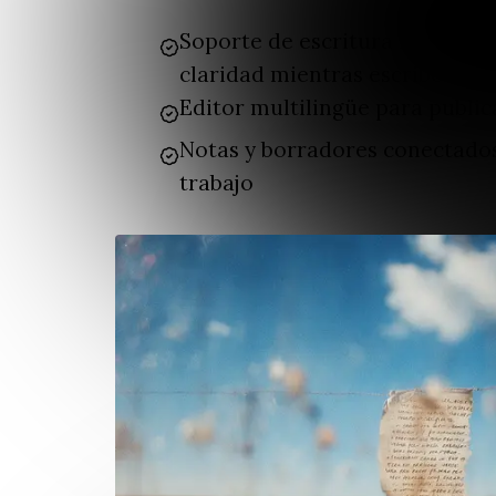
Soporte de escritura integrad
claridad mientras escribes
Editor multilingüe para public
Notas y borradores conectados
trabajo