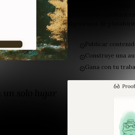
manera independiente, h
convertir la escritura e
algoritmos de plataform
Publicar contenid
Construye una aud
Gana con tu trab
 un solo lugar
de contenido simple y