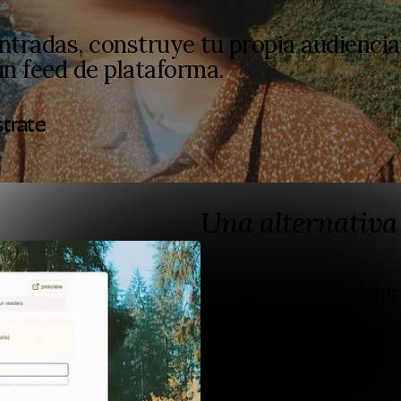
ntradas, construye tu propia audiencia
un feed de plataforma.
strate
Una alternativa
Medium es una plataform
donde el contenido resi
compartidos.
Fika está diseñado para