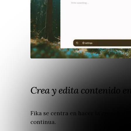
Crea y edita contenido en
Fika se centra en hacer la creación 
continua.