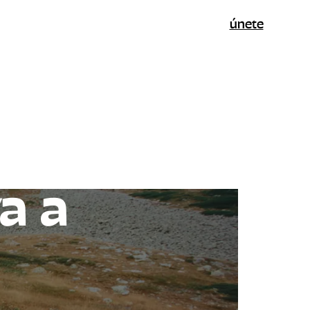
únete
a a