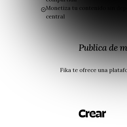
Monetiza tu contenido sin de
central
Publica de m
Fika te ofrece una plataf
Crear