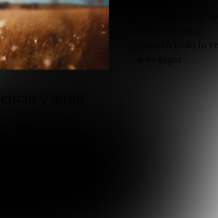
rápidos
Organiza las idea
publicaciones
Mantén todo lo re
solo lugar
iencia y gana
da a la propiedad de la
tamente a los lectores
e una plataforma