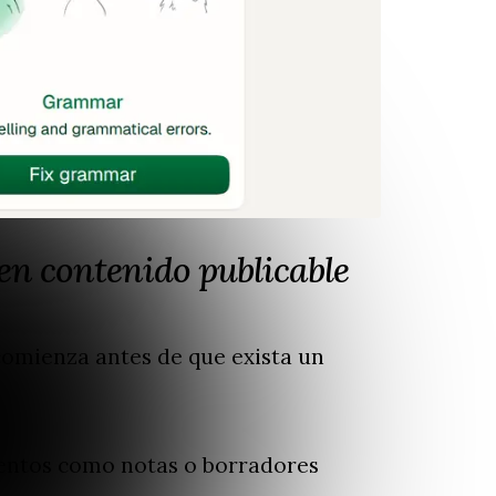
en contenido publicable
comienza antes de que exista un
ntos como notas o borradores