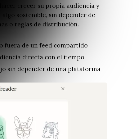
acer crecer su propia audiencia y
n algo sostenible, sin depender de
as o reglas de distribución.
o fuera de un feed compartido
iencia directa con el tiempo
ajo sin depender de una plataforma