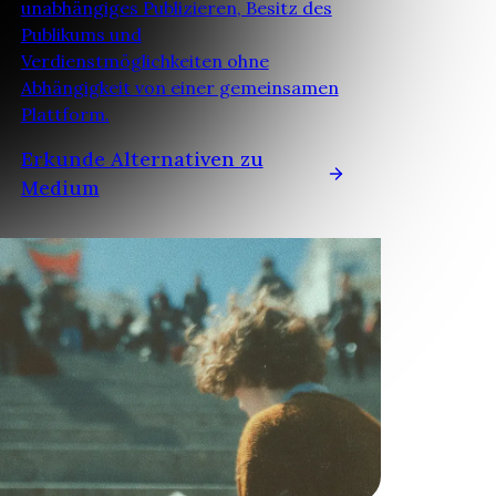
unabhängiges Publizieren, Besitz des
Publikums und
Verdienstmöglichkeiten ohne
Abhängigkeit von einer gemeinsamen
Plattform.
Erkunde Alternativen zu
Medium