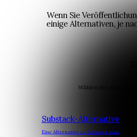
Wenn Sie Veröffentlichun
einige Alternativen, je n
E
Wählen Sie eine Platt
Substack-Alternative
Eine Alternative zu Substack zum