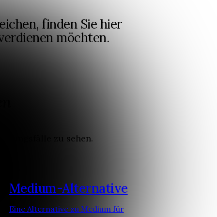
chen, finden Sie hier
d verdienen möchten.
en
endungsfälle zu sehen.
Medium-Alternative
Eine Alternative zu Medium für