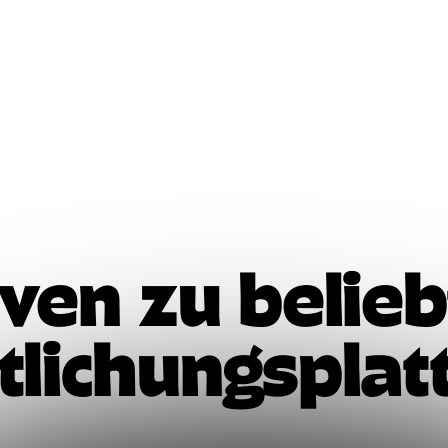
iven zu belie
tlichungspla