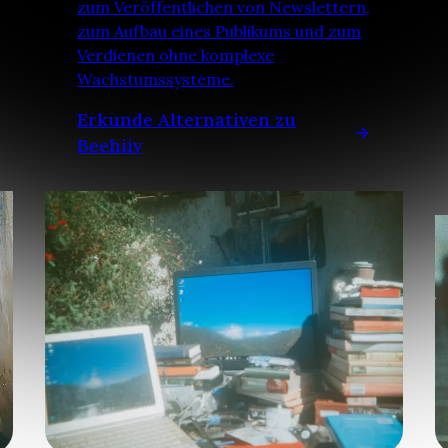
zum Veröffentlichen von Newslettern,
zum Aufbau eines Publikums und zum
Verdienen ohne komplexe
Wachstumssysteme.
Erkunde Alternativen zu
Beehiiv