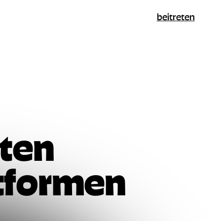
beitreten
bten
ttformen