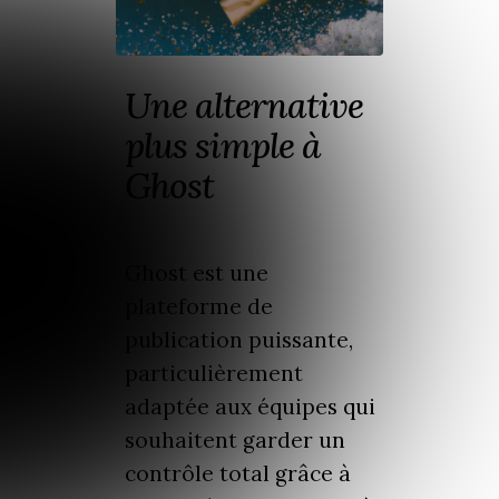
Une alternative
plus simple à
Ghost
Ghost est une
plateforme de
publication puissante,
particulièrement
adaptée aux équipes qui
souhaitent garder un
contrôle total grâce à