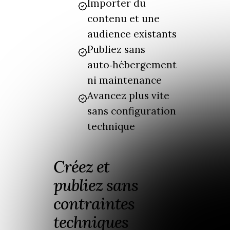
Importer du
contenu et une
audience existants
Publiez sans
auto‑hébergement
ni maintenance
Avancez plus vite
sans configuration
technique
Créez et
publiez sans
contraintes
techniques