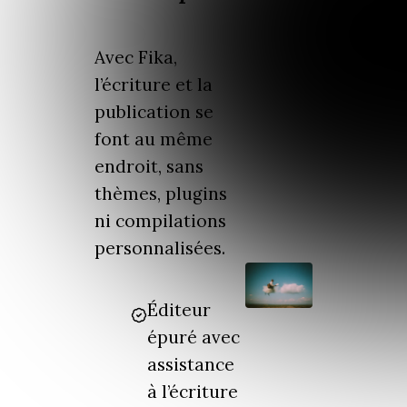
Avec Fika,
l’écriture et la
publication se
font au même
endroit, sans
thèmes, plugins
ni compilations
personnalisées.
Éditeur
épuré avec
assistance
à l’écriture