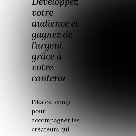
Développez
votre
audience et
gagnez de
l’argent
grâce à
votre
contenu
Fika est conçu
pour
accompagner les
créateurs qui