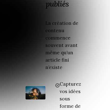
publiés
La création de
contenu
commence
souvent avant
même qu’un
article fini
n’existe
Capturez
vos idées
sous
forme de