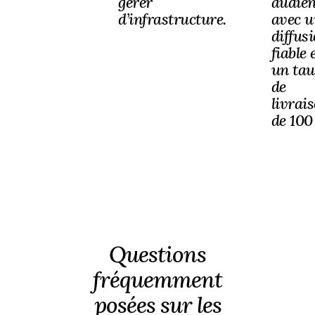
gérer
audien
d’infrastructure.
avec u
diffus
fiable 
un ta
de
livrai
de 100
Questions
fréquemment
posées sur les