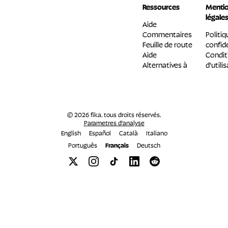
Ressources
Menti
légale
Aide
Commentaires
Politiq
Feuille de route
confide
Aide
Condit
Alternatives à
d'utili
© 2026 fika. tous droits réservés.
Parametres d'analyse
English
Español
Català
Italiano
Português
Français
Deutsch