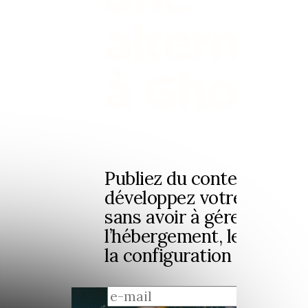
alternati
à Ghost 
Publiez du contenu et
développez votre audien
sans avoir à gérer
l’hébergement, les thème
la configuration techniqu
s'ins