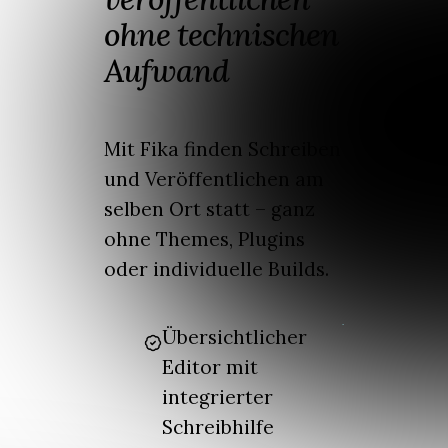
ohne technischen
Aufwand
Mit Fika finden Schreiben
und Veröffentlichen am
selben Ort statt – ganz
ohne Themes, Plugins
oder individuelle Builds.
Übersichtlicher
Editor mit
integrierter
Schreibhilfe