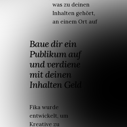
was zu deinen
Inhalten gehört,
an einem Ort auf
Baue dir ein
Publikum auf
und verdiene
mit deinen
Inhalten Geld
Fika wurde
entwickelt, um
Kreative zu