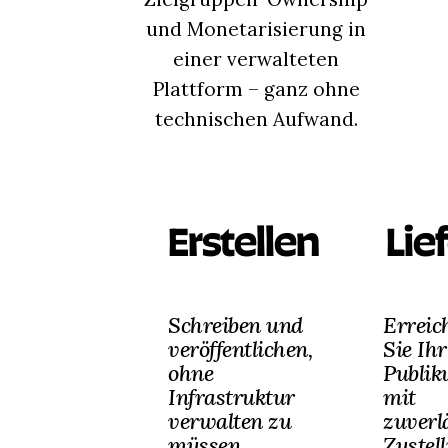
und Monetarisierung in
einer verwalteten
Plattform – ganz ohne
technischen Aufwand.
Erstellen
Lie
Schreiben und
Erreic
veröffentlichen,
Sie Ihr
ohne
Publi
Infrastruktur
mit
verwalten zu
zuverl
müssen.
Zustel