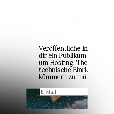
zu Ghost
Veröffentliche Inhalte un
dir ein Publikum auf, ohn
um Hosting, Themes ode
technische Einrichtung
kümmern zu müssen.
regi