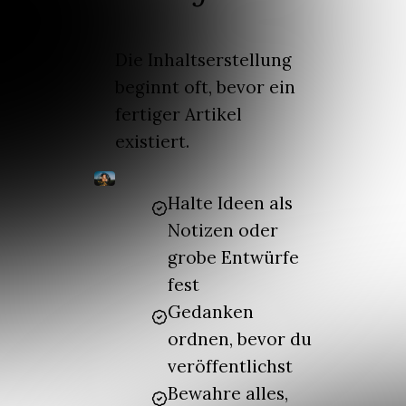
Die Inhaltserstellung
beginnt oft, bevor ein
fertiger Artikel
existiert.
Halte Ideen als
Notizen oder
grobe Entwürfe
fest
Gedanken
ordnen, bevor du
veröffentlichst
Bewahre alles,