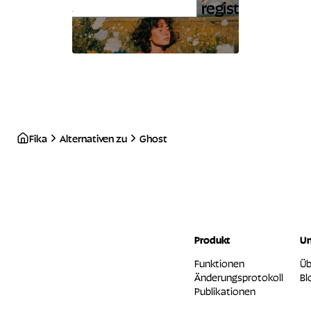
registrieren
Fika
Alternativen zu
Ghost
Produkt
U
Funktionen
Üb
Änderungsprotokoll
Bl
Publikationen