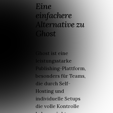
Eine
einfachere
Alternative zu
Ghost
Ghost ist eine
leistungsstarke
Publishing-Plattform,
besonders für Teams,
die durch Self-
Hosting und
individuelle Setups
die volle Kontrolle