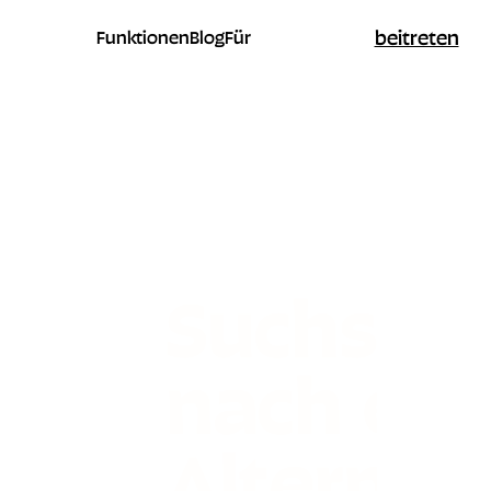
beitreten
Funktionen
Blog
Für
Suchst d
nach ein
Alternat