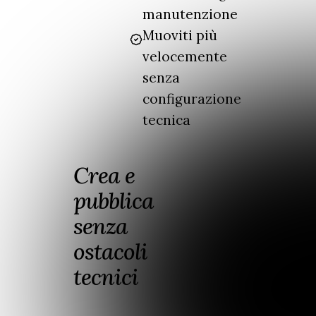
manutenzione
Muoviti più
velocemente
senza
configurazione
tecnica
Crea e
pubblica
senza
ostacoli
tecnici