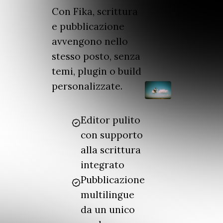
Con Fika, scrittura
e pubblicazione
avvengono nello
stesso posto, senza
temi, plugin o build
personalizzate.
Editor pulito
con supporto
alla scrittura
integrato
Pubblicazione
multilingue
da un unico