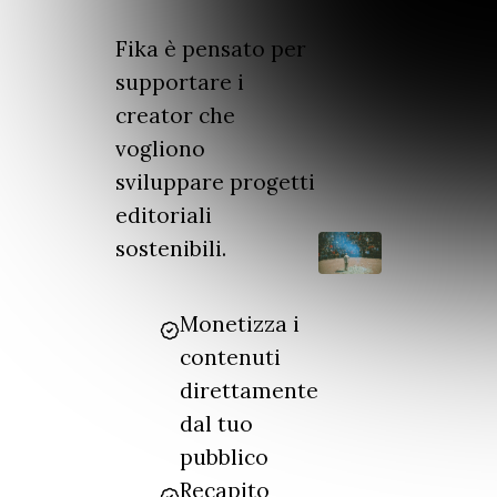
Fika è pensato per
supportare i
creator che
vogliono
sviluppare progetti
editoriali
sostenibili.
Monetizza i
contenuti
direttamente
dal tuo
pubblico
Recapito