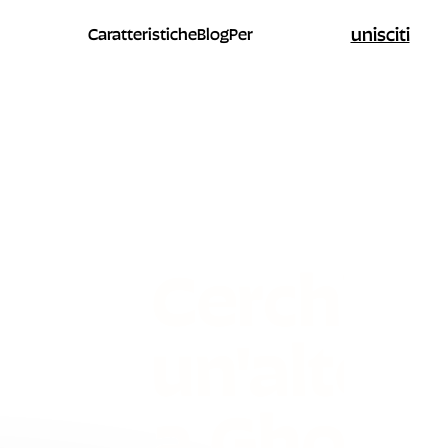
unisciti
Caratteristiche
Blog
Per
Cerchi
un'altern
a Ghost?