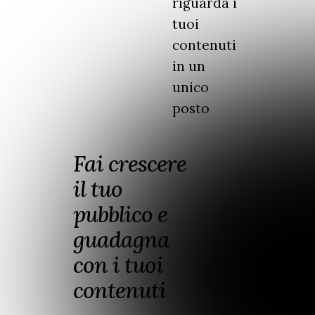
riguarda i
tuoi
contenuti
in un
unico
posto
Fai crescere
il tuo
pubblico e
guadagna
con i tuoi
contenuti