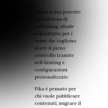
Ghost è una potente
piattaforma di
publishing, ideale
soprattutto per i
team che vogliono
avere il pieno
controllo tramite
self‑hosting e
configurazioni
personalizzate.
Fika è pensato per
chi vuole pubblicare
contenuti, migrare il