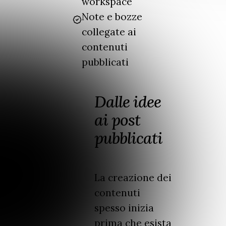
workspace
Note e bozze
collegate ai
contenuti
pubblicati
Dalle idee
ai post
pubblicati
La creazione dei
contenuti
spesso inizia
prima che esista