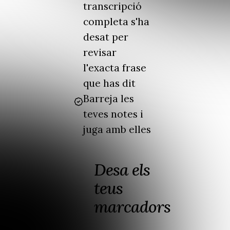
transcripció
completa s'ha
desat per
revisar
l'exacta frase
que has dit
Barreja les
teves notes i
juga amb elles
Desa els
teus
marcadors