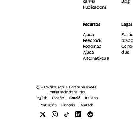
canvis
Blog
Publicacions
Recursos
Legal
Ajuda
Políti
Feedback
privac
Roadmap
Condi
Ajuda
d'ús
Alternatives a
© 2026 fika. Tots els drets reservats.
Configuracio d'analitica
English
Español
Català
Italiano
Português
Français
Deutsch