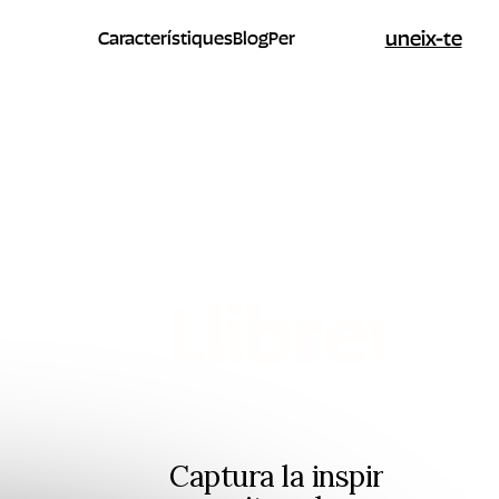
uneix-te
Característiques
Blog
Per
Llibreta
Captura la inspiració,