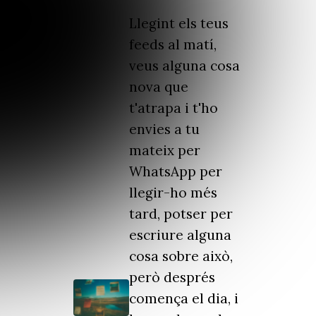
Llegint els teus
feeds al matí,
veus alguna cosa
nova que
t'atrapa i t'ho
envies a tu
mateix per
WhatsApp per
llegir-ho més
tard, potser per
escriure alguna
cosa sobre això,
però després
comença el dia, i