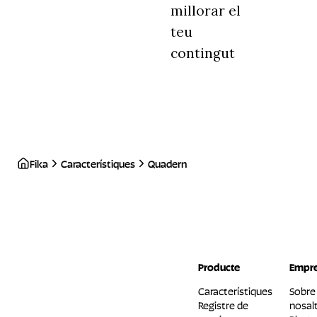
millorar el
teu
contingut
Fika
Característiques
Quadern
Producte
Empr
Característiques
Sobre
Registre de
nosalt