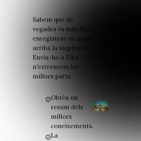
Sabem que de
vegades és més fàcil
enregistrar-se quan
arriba la inspiració.
Envia-ho a Fika,
n'extreurem les
millors parts
Obtén un
resum dels
millors
coneixements.
La