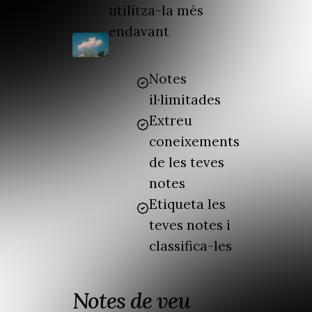
utilitza-la més
endavant
Notes
il·limitades
Extreu
coneixements
de les teves
notes
Etiqueta les
teves notes i
classifica-les
Notes de veu