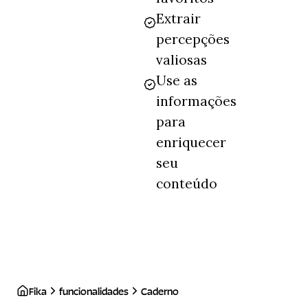
Extrair
percepções
valiosas
Use as
informações
para
enriquecer
seu
conteúdo
Fika
funcionalidades
Caderno