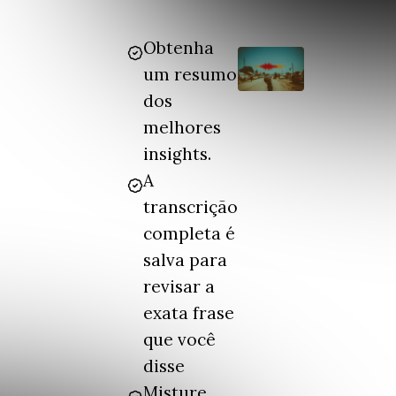
Obtenha
um resumo
dos
melhores
insights.
A
transcrição
completa é
salva para
revisar a
exata frase
que você
disse
Misture