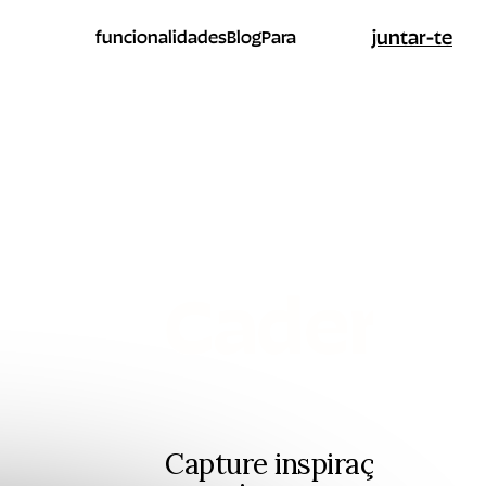
juntar-te
funcionalidades
Blog
Para
Caderno
Capture inspiração,