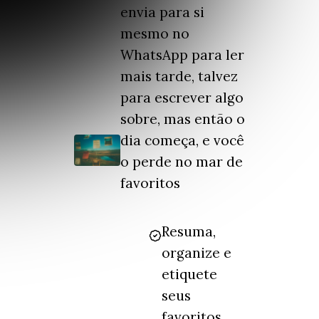
envia para si
mesmo no
WhatsApp para ler
mais tarde, talvez
para escrever algo
sobre, mas então o
dia começa, e você
o perde no mar de
favoritos
Resuma,
organize e
etiquete
seus
favoritos