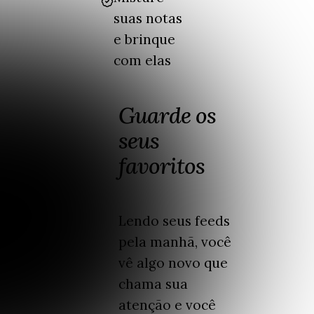
suas notas
e brinque
com elas
Guarde os
seus
favoritos
Lendo seus feeds
pela manhã, você
vê algo novo que
chama sua
atenção e você