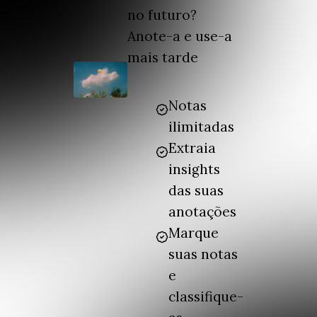
no futuro?
Anote-a e use-a
mais tarde
Notas
ilimitadas
Extraia
insights
das suas
anotações
Marque
suas notas
e
classifique-