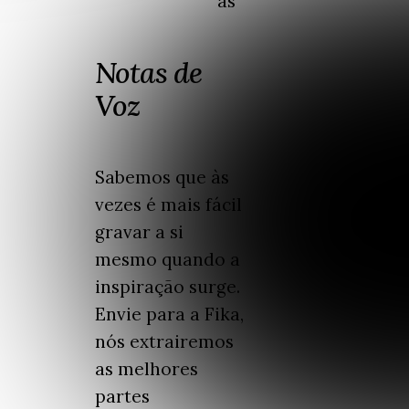
as
Notas de
Voz
Sabemos que às
vezes é mais fácil
gravar a si
mesmo quando a
inspiração surge.
Envie para a Fika,
nós extrairemos
as melhores
partes