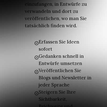
einzufangen, in Entwürfe zu
verwandeln und dort zu
veröffentlichen, wo man Sie
tatsächlich finden wird.
Erfassen Sie Ideen
sofort
Gedanken schnell in
Entwürfe umsetzen
Veröffentlichen Sie
Blogs und Newsletter in
jeder Sprache
Steigern Sie Ihre
Sichtbarkeit,
Reichweite und