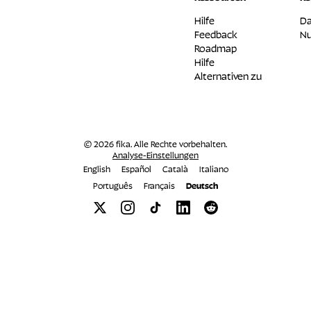
Hilfe
Da
Feedback
Nu
Roadmap
Hilfe
Alternativen zu
© 2026 fika. Alle Rechte vorbehalten.
Analyse-Einstellungen
English
Español
Català
Italiano
Português
Français
Deutsch