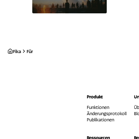
Fika
Für
Produkt
U
Funktionen
Üb
Änderungsprotokoll
Bl
Publikationen
Ressourcen
Re