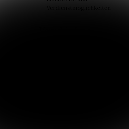
Verdienstmöglichkeiten
Verschiedene
Autoren, dasselbe
Problem
Alle kämpfen mit
demselben Problem: Man
hat viel zu sagen, aber
keinen Platz dafür. Fika
bietet jedem Schreibtyp
einen Ausgangspunkt.