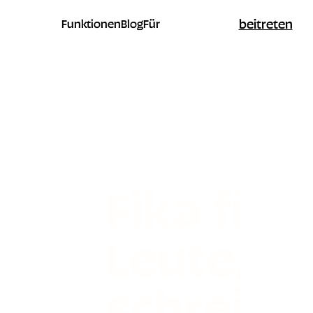
beitreten
Funktionen
Blog
Für
Fika für
Leute, di
schreibe