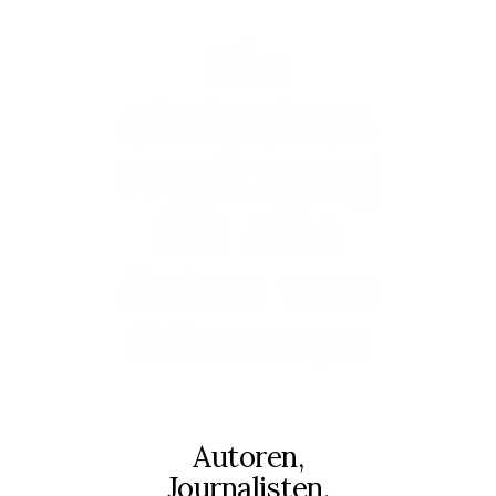
Ein
einfaches
Werkzeug
für alle
Arten von
Stimmen
Autoren,
Journalisten,