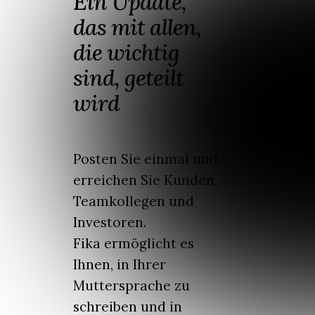
Ein Update,
das mit allen,
die wichtig
sind, geteilt
wird
Posten Sie einmal und
erreichen Sie Kunden,
Teamkollegen und
Investoren.
Fika ermöglicht es
Ihnen, in Ihrer
Muttersprache zu
schreiben und in