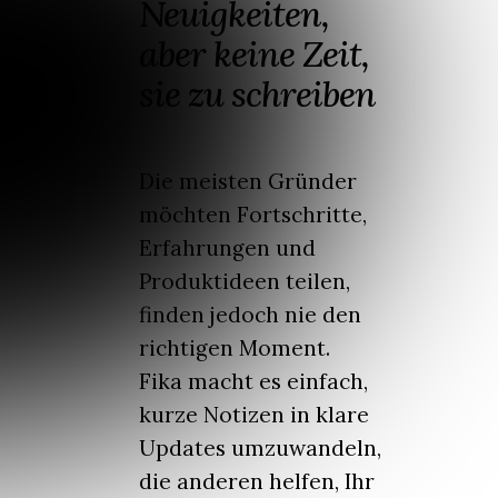
Neuigkeiten,
aber keine Zeit,
sie zu schreiben
Die meisten Gründer
möchten Fortschritte,
Erfahrungen und
Produktideen teilen,
finden jedoch nie den
richtigen Moment.
Fika macht es einfach,
kurze Notizen in klare
Updates umzuwandeln,
die anderen helfen, Ihr