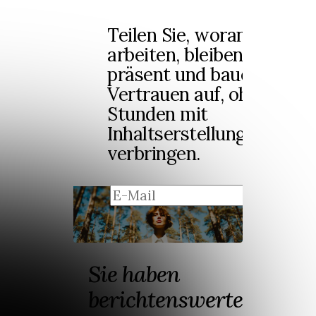
Teilen Sie, woran Sie
arbeiten, bleiben Sie
präsent und bauen Sie
Vertrauen auf, ohne
Stunden mit
Inhaltserstellung zu
verbringen.
regi
Sie haben
berichtenswerte