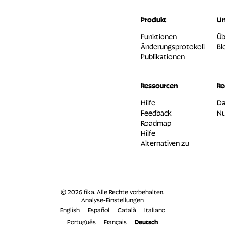
Produkt
U
Funktionen
Üb
Änderungsprotokoll
Bl
Publikationen
Ressourcen
Re
Hilfe
Da
Feedback
Nu
Roadmap
Hilfe
Alternativen zu
© 2026 fika. Alle Rechte vorbehalten.
Analyse-Einstellungen
English
Español
Català
Italiano
Português
Français
Deutsch