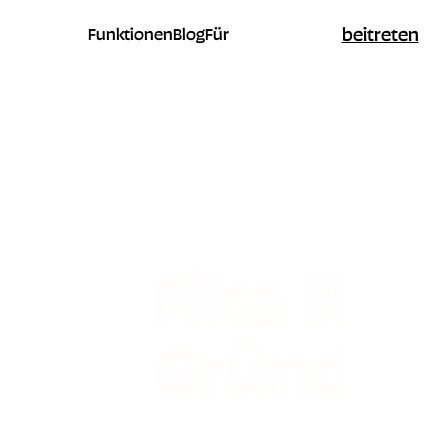
beitreten
Funktionen
Blog
Für
Fika für
Gründer