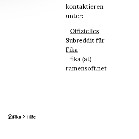
kontaktieren
unter:
-
Offizielles
Subreddit für
Fika
- fika (at)
ramensoft.net
Fika
Hilfe