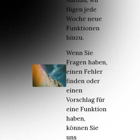
Aufbau, wir
fügen jede
Woche neue
Funktionen
hinzu.
Wenn Sie
Fragen haben,
einen Fehler
finden oder
einen
Vorschlag für
eine Funktion
haben,
können Sie
uns