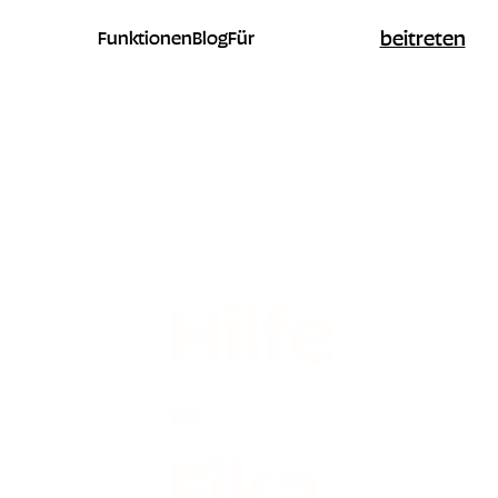
beitreten
Funktionen
Blog
Für
Hilfe
-
Fika