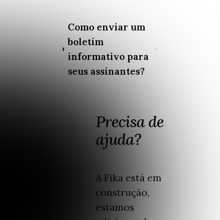
Como enviar um
boletim
informativo para
seus assinantes?
Precisa de
ajuda?
A Fika está em
construção,
estamos