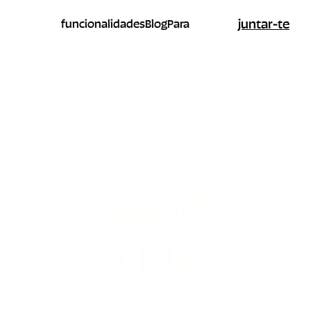
juntar-te
funcionalidades
Blog
Para
Ajuda
- Fika