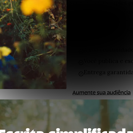
Escrever pelo simples p
agradável, mas sabemos
conteúdo alcance o seu 
crescer de maneira respe
A sua comunidade
Você publica e esq
Entrega garantida
Aumente sua audiência