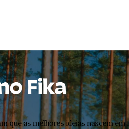
no Fika
tam que as melhores ideias nascem e