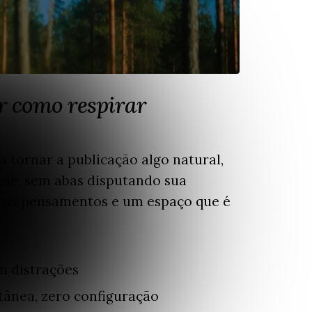
r como respirar
a tornar a publicação algo natural,
sse, sem abas disputando sua
seus pensamentos e um espaço que é
m distrações
tânea, zero configuração