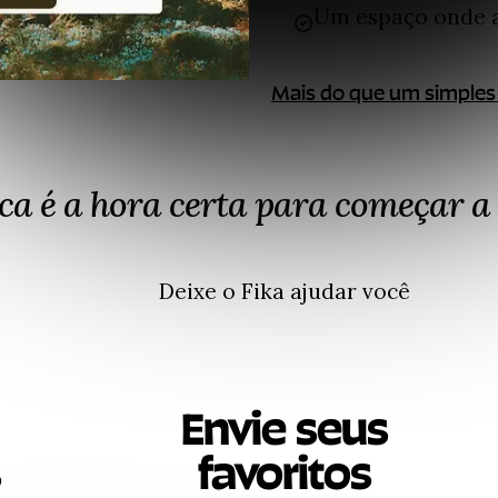
Um espaço onde a 
Mais do que um simples
a é a hora certa para começar a 
Deixe o Fika ajudar você
Envie seus
s
favoritos