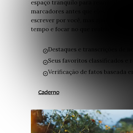
espaço tranquilo para reunir ideias, 
marcadores antes que eles desapareç
escrever por você, mas ajuda a ver 
tempo e focar no que realmente impo
Destaques e transcrições de n
Seus favoritos classificados e
Verificação de fatos baseada e
Caderno