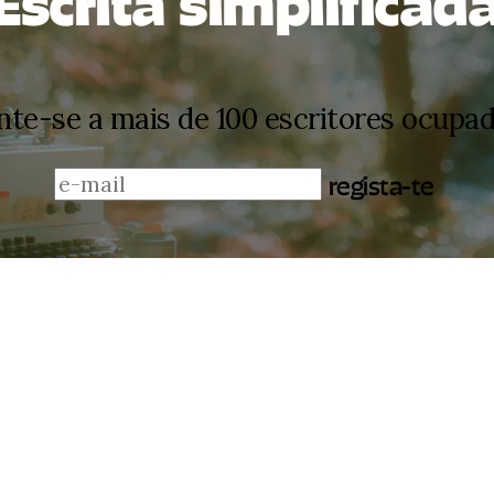
Escrita simplificad
nte-se a mais de 100 escritores ocupa
regista-te