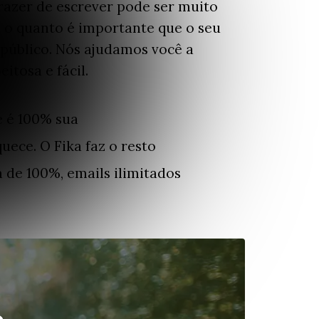
razer de escrever pode ser muito
 o quanto é importante que o seu
público. Nós ajudamos você a
itosa e fácil.
 é 100% sua
uece. O Fika faz o resto
 de 100%, emails ilimitados