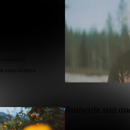
notas de voz e
am. Ele não vai
conexões, economizar
rta: suas palavras
otas de voz
 resumidos
m suas fontes
Aumente sua au