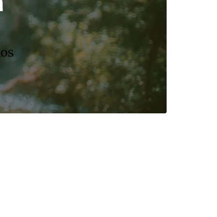
a
dos