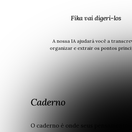
Fika vai digeri-los
A nossa IA ajudará você a transcre
organizar e extrair os pontos princi
Caderno
O caderno é onde seus pensamento