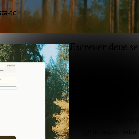
sta-te
Escrever deve se
O Fika foi projetado par
sem bagunça, sem estre
atenção. Apenas você, 
agradável de usar
Editor limpo e se
Publicação instan