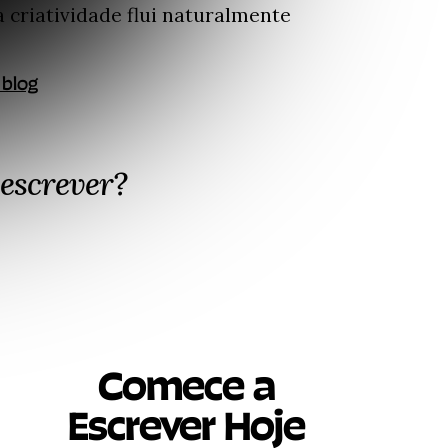
criatividade flui naturalmente
 blog
escrever?
Comece a
Escrever Hoje